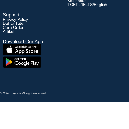
Kedinasan
TOEFL/IELTS/English
Support
Privacy Policy
Daftar Tutor
Cara Order
Artikel
Download Our App
© 2026 Tryouti. All right reserved.
Sign In
Google
Google
or sign in with email