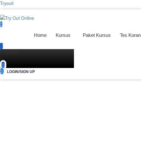
Tryouti
Home
Kursus
Paket Kursus
Tes Koran
{{ search
}}
LOGIN/SIGN UP