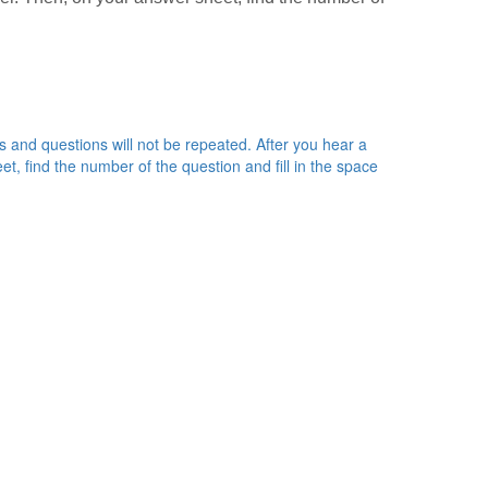
lks and questions will not be repeated. After you hear a
t, find the number of the question and fill in the space