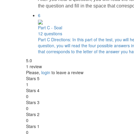
the question and fill in the space that corres
6
Part C - Soal
12 questions
Part C Directions: In this part of the test, you will
question, you will read the four possible answers 
that corresponds to the letter of the answer you h
5.0
1 review
Please,
login
to leave a review
Stars 5
1
Stars 4
0
Stars 3
0
Stars 2
0
Stars 1
0