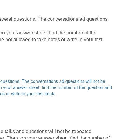
r several questions. The conversations ad questions
 on your answer sheet, find the number of the
 not allowed to take notes or write in your test
al questions. The conversations ad questions will not be
on your answer sheet, find the number of the question and
s or write in your test book.
 The talks and questions will not be repeated.
wer. Then, on your answer sheet, find the number of