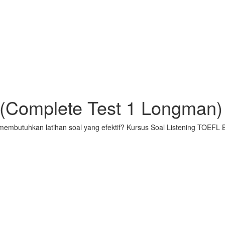
 (Complete Test 1 Longman)
mbutuhkan latihan soal yang efektif? Kursus Soal Listening TOEFL 