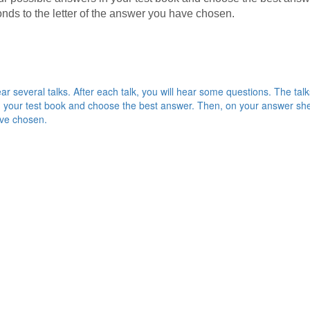
ponds to the letter of the answer you have chosen.
 hear several talks. After each talk, you will hear some questions. The ta
in your test book and choose the best answer. Then, on your answer shee
ave chosen.