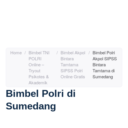
Home
/
Bimbel TNI
/
Bimbel Akpol
/
Bimbel Polri
POLRI
Bintara
Akpol SIPSS
Online –
Tamtama
Bintara
Tryout
SIPSS Polri
Tamtama di
Psikotes &
Online Gratis
Sumedang
Akademik
Bimbel Polri di
Sumedang