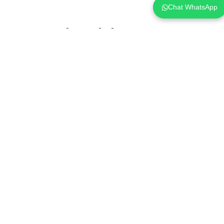
Chat WhatsApp
Yuk mainkan game
matematika ini!
Mudah di gunakan
Tersedia gratis